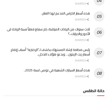
0 SHARES
هذه أسعار الكراس المدعم لهذا العام..
0 SHARES
ثلاث سنوات من الزيادات المرتقبة: كم ستبلغ فعلياً نسبة الزيادة في
الأجور والجرايات..؟
0 SHARES
رئيس منظمة ارشاد المستهلك يكشف لـ”الإخبارية” أسباب إرتفاع
أسعار زيت الزيتون… ويدعو هؤلاء للتدخل..
0 SHARES
هذه أسعار السيارات الشعبية في تونس لسنة 2025..
0 SHARES
حالة الطقس
الطقس تونس