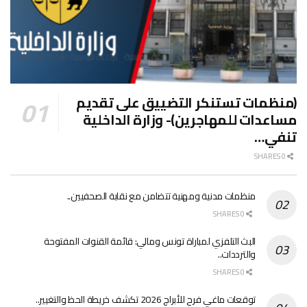
(منظمات تستنكر التضييق على تقديم
مساعدات للمهاجرين)- وزارة الداخلية
تنفي…
0 SHARES
منظمات مدنية ومهنية تتضامن مع نقابة الصحفيين..
0 SHARES
البث التلفزي لمباراة تونس ومالي: قائمة القنوات المفتوحة
والترددات..
0 SHARES
توقعات ماغي فرح للأبراج 2026 تكشف خريطة الحظ والتغيير..