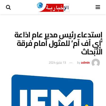
إستدعاء رئيس مدير عام اذاعة
‘إي آف آم’ للمثول أمام فرقة
الأبحاث
admin
by
13 مايو 2024