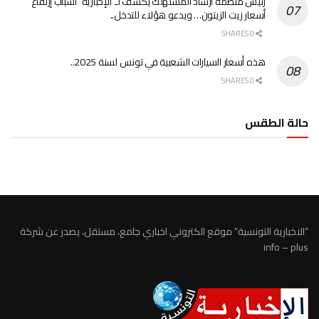
رئيس منظمة ارشاد المستهلك يكشف لـ”الإخبارية” أسباب إرتفاع
أسعار زيت الزيتون… ويدعو هؤلاء للتدخل..
0 SHARES
هذه أسعار السيارات الشعبية في تونس لسنة 2025..
0 SHARES
حالة الطقس
الطقس تونس
“الاخبارية التونسية” موقع الكتروني اخباري جامع، مستقل، يصدر عن شركة
info – plus