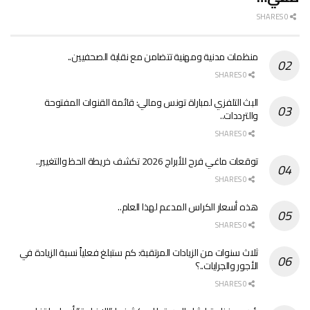
0 SHARES
منظمات مدنية ومهنية تتضامن مع نقابة الصحفيين..
0 SHARES
البث التلفزي لمباراة تونس ومالي: قائمة القنوات المفتوحة
والترددات..
0 SHARES
توقعات ماغي فرح للأبراج 2026 تكشف خريطة الحظ والتغيير..
0 SHARES
هذه أسعار الكراس المدعم لهذا العام..
0 SHARES
ثلاث سنوات من الزيادات المرتقبة: كم ستبلغ فعلياً نسبة الزيادة في
الأجور والجرايات..؟
0 SHARES