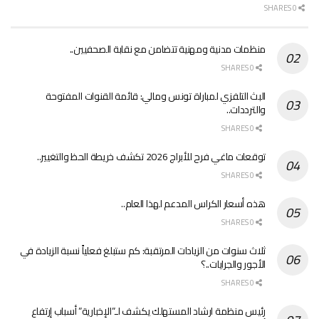
0 SHARES
منظمات مدنية ومهنية تتضامن مع نقابة الصحفيين..
0 SHARES
البث التلفزي لمباراة تونس ومالي: قائمة القنوات المفتوحة
والترددات..
0 SHARES
توقعات ماغي فرح للأبراج 2026 تكشف خريطة الحظ والتغيير..
0 SHARES
هذه أسعار الكراس المدعم لهذا العام..
0 SHARES
ثلاث سنوات من الزيادات المرتقبة: كم ستبلغ فعلياً نسبة الزيادة في
الأجور والجرايات..؟
0 SHARES
رئيس منظمة ارشاد المستهلك يكشف لـ”الإخبارية” أسباب إرتفاع