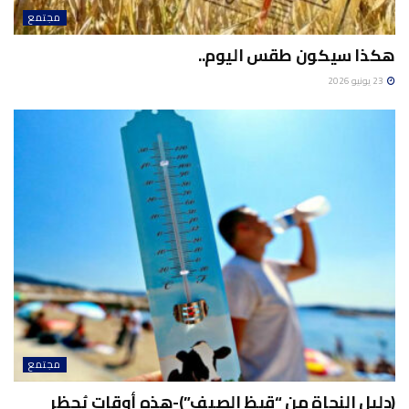
مجتمع
هكذا سيكون طقس اليوم..
23 يونيو 2026
مجتمع
(دليل النجاة من “قيظ الصيف”)-هذه أوقات يُحظر